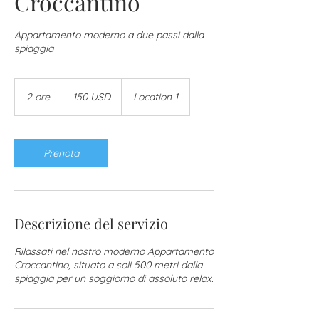
Croccantino
Appartamento moderno a due passi dalla
spiaggia
150
dollari
2 ore
2
150 USD
Location 1
statunitensi
o
r
e
Prenota
Descrizione del servizio
Rilassati nel nostro moderno Appartamento
Croccantino, situato a soli 500 metri dalla
spiaggia per un soggiorno di assoluto relax.